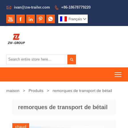

ivan@zw-trailer.com
+86-18678779220






Français


To
maison
>
Produits
>
remorques de transport de bétail
remorques de transport de bétail
chaud