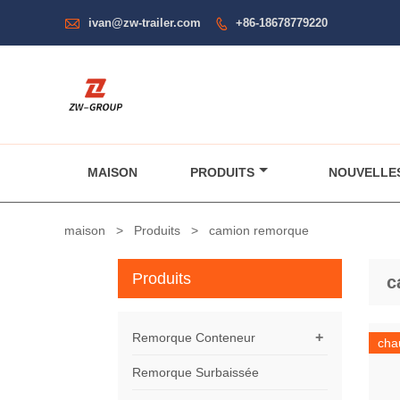

ivan@zw-trailer.com
+86-18678779220

MAISON
PRODUITS
NOUVELLE
maison
>
Produits
>
camion remorque
Produits
c
+
Remorque Conteneur
cha
Remorque Surbaissée