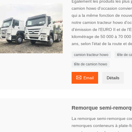
Également les produits les plus 
camion howo d'occasion convien
qui a la même fonction de nouve
notre camion tracteur howo d'o
d'émission de l'EURO II et de l'
kilométrage de 50 000 à 70 000 k
ans, selon l'état de la route et de
camion tracteur howo
tête de 
tête de camion howo

Email
Détails
Remorque semi-remorqu
La remorque semi-remorque cont
remorques conteneurs à plate-fo