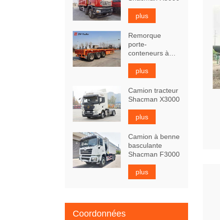
plus
Remorque
porte-
conteneurs à
plat de 40 pieds
à 3 essieux
plus
Camion tracteur
Shacman X3000
plus
Camion à benne
basculante
Shacman F3000
plus
Coordonnées