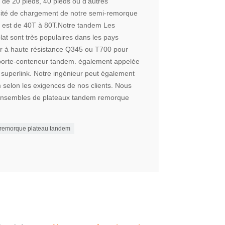
 de 20 pieds, 40 pieds ou d'autres
ité de chargement de notre semi-remorque
 est de 40T à 80T.Notre tandem Les
at sont très populaires dans les pays
cier à haute résistance Q345 ou T700 pour
porte-conteneur tandem. également appelée
superlink. Notre ingénieur peut également
selon les exigences de nos clients. Nous
 ensembles de plateaux tandem remorque
remorque plateau tandem