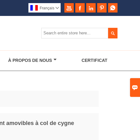





Français


À PROPOS DE NOUS
CERTIFICAT

t amovibles à col de cygne