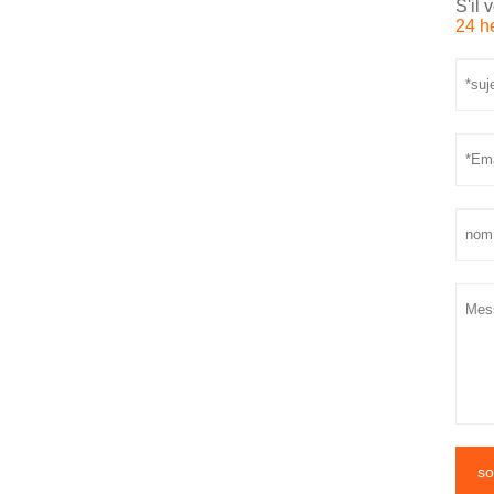
S'il
24 h
so