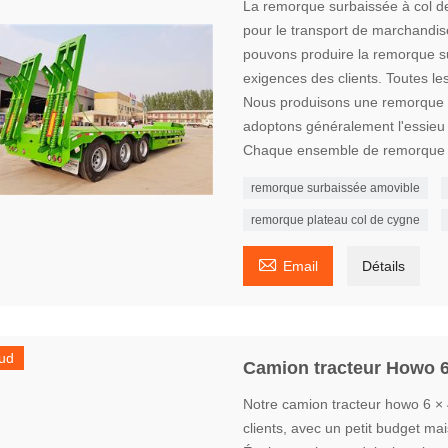
La remorque surbaissée à col de
pour le transport de marchandise
pouvons produire la remorque su
exigences des clients. Toutes le
Nous produisons une remorque s
adoptons généralement l'essieu 
Chaque ensemble de remorque ser
remorque surbaissée amovible
remorque plateau col de cygne

Email
Détails
ud
Camion tracteur Howo 6
Notre camion tracteur howo 6 × 4
clients, avec un petit budget ma