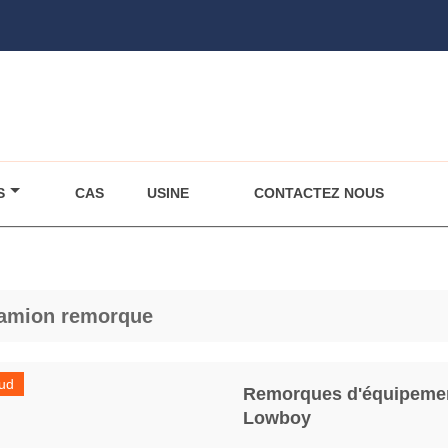
S
CAS
USINE
CONTACTEZ NOUS
amion remorque
ud
Remorques d'équipemen
Lowboy